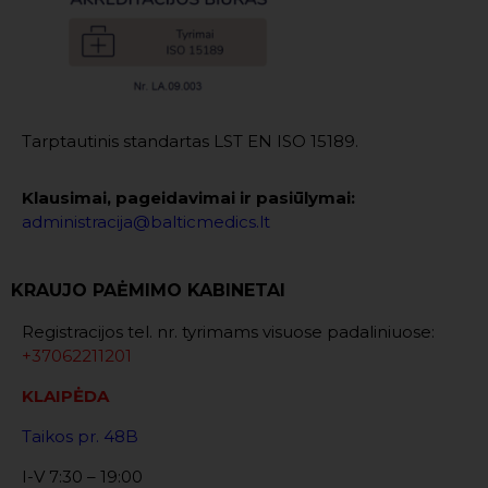
Tarptautinis standartas LST EN ISO 15189.
Klausimai, pageidavimai ir pasiūlymai:
administracija@balticmedics.lt
KRAUJO PAĖMIMO KABINETAI
Registracijos tel. nr. tyrimams visuose padaliniuose:
+37062211201
KLAIPĖDA
Taikos pr. 48B
I-V 7:30 – 19:00