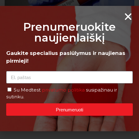
Prenumeruokite
naujienlaiškį
Antikūnų prieš deamidintus gliadino baltymo epitopus
Gaukite specialius pasiūlymus ir naujienas
IgA (anti-DGP-IgA)
pirmieji!
€
26,00
Su Medtest
privatumo politika
susipažinau ir
PERŽIŪRĖTI
sutinku.
Prenumeruoti