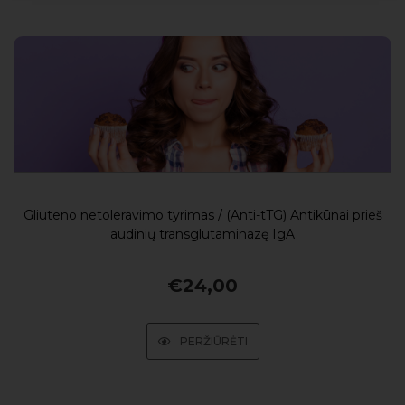
Gliuteno netoleravimo tyrimas / (Anti-tTG) Antikūnai prieš
audinių transglutaminazę IgA
€
24,00
PERŽIŪRĖTI