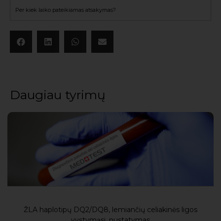
Per kiek laiko pateikiamas atsakymas?
Daugiau tyrimų
ŽLA haplotipų DQ2/DQ8, lemiančių celiakinės ligos
vystymąsi, nustatymas