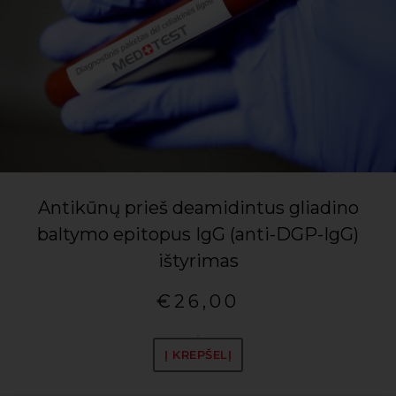
Antikūnų prieš deamidintus gliadino
baltymo epitopus IgG (anti-DGP-IgG)
ištyrimas
€
26,00
.
Į KREPŠELĮ