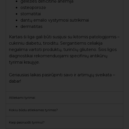
geležies deficitinė anemija
osteoporozė
stomatitai
dantų emalio vystymosi sutrikimai
dermatitas
Kartais ši liga gali būti susijusi su kitomis patologijomis –
cukriniu diabetu, tiroiditu. Sergantiems celiakija
negalima vartoti produktų, turinčių gliuteno. Šios ligos
diagnostikai rekomenduojami specifinių antikūnų
tyrimai kraujyje.
Geriausias laikas pasirūpinti savo ir artimųjų sveikata –
dabar!
Atliekami tyrimai
Kokiu būdu atliekamas tyrimas?
Kaip pasiruošti tyrimui?