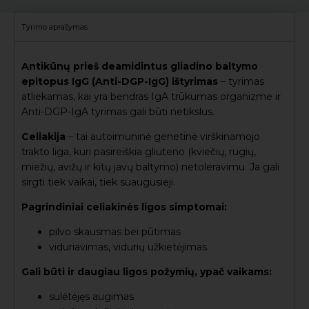
Tyrimo aprašymas
Antikūnų prieš deamidintus gliadino baltymo
epitopus IgG (Anti-DGP-IgG) ištyrimas
– tyrimas
atliekamas, kai yra bendras IgA trūkumas organizme ir
Anti-DGP-IgA tyrimas gali būti netikslus.
Celiakija
– tai autoimuninė genetinė virškinamojo
trakto liga, kuri pasireiškia gliuteno (kviečių, rugių,
miežių, avižų ir kitų javų baltymo) netoleravimu. Ja gali
sirgti tiek vaikai, tiek suaugusieji.
Pagrindiniai celiakinės ligos simptomai:
pilvo skausmas bei pūtimas
viduriavimas, vidurių užkietėjimas.
Gali būti ir daugiau ligos požymių, ypač vaikams:
sulėtėjęs augimas