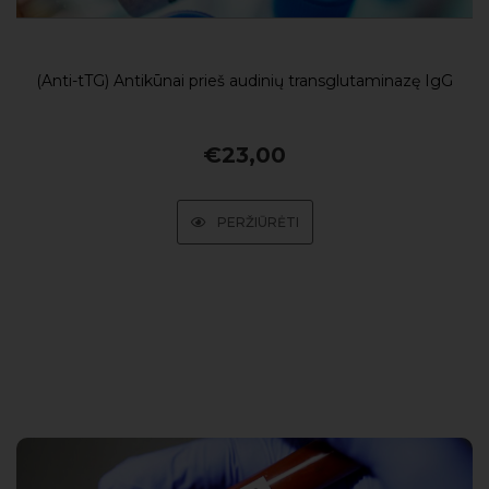
(Anti-tTG) Antikūnai prieš audinių transglutaminazę IgG
€
23,00
PERŽIŪRĖTI