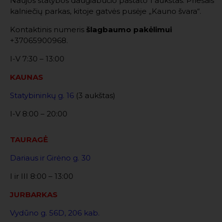
Naujos statybos daugiabučio pastato 1 aukštas. Priešais
kalniečių parkas, kitoje gatvės pusėje „Kauno švara“.
Kontaktinis numeris
šlagbaumo pakėlimui
+37065900968.
I-V 7:30 – 13:00
KAUNAS
Statybininkų g. 16
(3 aukštas)
I-V 8:00 – 20:00
TAURAGĖ
Dariaus ir Girėno g. 30
I ir III 8:00 – 13:00
JURBARKAS
Vydūno g. 56D, 206 kab.