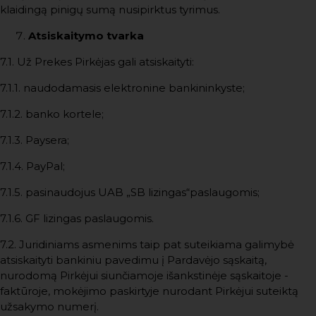
klaidingą pinigų sumą nusipirktus tyrimus.
Atsiskaitymo tvarka
7.1. Už Prekes Pirkėjas gali atsiskaityti:
7.1.1. naudodamasis elektronine bankininkyste;
7.1.2. banko kortele;
7.1.3. Paysera;
7.1.4. PayPal;
7.1.5. pasinaudojus UAB „SB lizingas“paslaugomis;
7.1.6. GF lizingas paslaugomis.
7.2. Juridiniams asmenims taip pat suteikiama galimybė
atsiskaityti bankiniu pavedimu į Pardavėjo sąskaitą,
nurodomą Pirkėjui siunčiamoje išankstinėje sąskaitoje -
faktūroje, mokėjimo paskirtyje nurodant Pirkėjui suteiktą
užsakymo numerį.