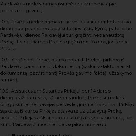
Pardavėjas nedelsdamas išsiunčia patvirtinimą apie
pranešimo gavimą.
10.7. Pirkėjas nedelsdamas ir ne vėliau kaip per keturiolika
dienų nuo pranešimo apie sutarties atsisakymą pateikimo
Pardavėjui dienos Pardavėjui turi grąžinti nepanaudotą
Prekę. Jei patiriamos Prekės grąžinimo išlaidos, jos tenka
Pirkėjui.
10.8. Grąžinant Prekę, būtina pateikti Prekės pirkimą iš
Pardavėjo patvirtinantį dokumentą (sąskaitą-faktūrą ar kt.
dokumentą, patvirtinantį Prekės gavimo faktą), užsakymo
numerį.
10.9. Atsisakiusiam Sutarties Pirkėjui per 14 darbo
dienų grąžinami visa, už nepanaudotą Prekę sumokėta
pinigų suma. Pardavėjas perveda grąžinamą sumą į Pirkėjo
sąskaitą, iš kurios Pirkėjas atsiskaitė už užsakytą Prekę,
nebent Pirkėjas aiškiai nurodo kitokį atsiskaitymo būdą, dėl
kurio Pardavėjui neatsiranda papildomų išlaidų.
Baigiamosios nuostatos.