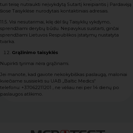
turi teisę nutraukti neįvykdytą Sutartį kreipiantis į Pardavėją
šiose Taisyklėse nurodytais kontaktiniais adresais.
11.5. Visi nesutarimai, kilę dėl šių Taisyklių vykdymo,
sprendžiami derybų būdu. Nepavykus susitarti, ginčai
sprendžiami Lietuvos Respublikos įstatymų nustatyta
tvarka.
Grąžinimo taisyklės
Nupirkti tyrimai nėra grąžinami.
Jei manote, kad gavote nekokybiškas paslaugą, maloniai
kviečiame susisiekti su UAB „Baltic Medics“
telefonu:
+37062211201
, ne vėliau nei per 14 dienų po
paslaugos atlikimo.