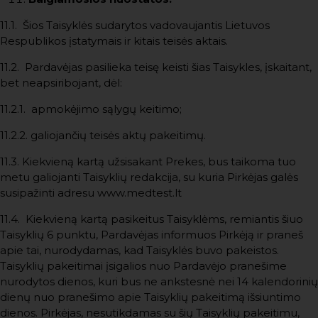
11.1. Šios Taisyklės sudarytos vadovaujantis Lietuvos
Respublikos įstatymais ir kitais teisės aktais.
11.2. Pardavėjas pasilieka teisę keisti šias Taisykles, įskaitant,
bet neapsiribojant, dėl:
11.2.1. apmokėjimo sąlygų keitimo;
11.2.2. galiojančių teisės aktų pakeitimų.
11.3. Kiekvieną kartą užsisakant Prekes, bus taikoma tuo
metu galiojanti Taisyklių redakcija, su kuria Pirkėjas galės
susipažinti adresu www.medtest.lt
11.4. Kiekvieną kartą pasikeitus Taisyklėms, remiantis šiuo
Taisyklių 6 punktu, Pardavėjas informuos Pirkėją ir praneš
apie tai, nurodydamas, kad Taisyklės buvo pakeistos.
Taisyklių pakeitimai įsigalios nuo Pardavėjo pranešime
nurodytos dienos, kuri bus ne ankstesnė nei 14 kalendorinių
dienų nuo pranešimo apie Taisyklių pakeitimą išsiuntimo
dienos. Pirkėjas, nesutikdamas su šių Taisyklių pakeitimu,