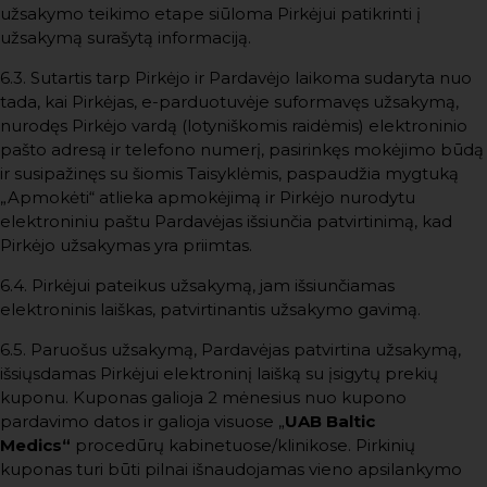
užsakymo teikimo etape siūloma Pirkėjui patikrinti į
užsakymą surašytą informaciją.
6.3. Sutartis tarp Pirkėjo ir Pardavėjo laikoma sudaryta nuo
tada, kai Pirkėjas, e-parduotuvėje suformavęs užsakymą,
nurodęs Pirkėjo vardą (lotyniškomis raidėmis) elektroninio
pašto adresą ir telefono numerį, pasirinkęs mokėjimo būdą
ir susipažinęs su šiomis Taisyklėmis, paspaudžia mygtuką
„Apmokėti“ atlieka apmokėjimą ir Pirkėjo nurodytu
elektroniniu paštu Pardavėjas išsiunčia patvirtinimą, kad
Pirkėjo užsakymas yra priimtas.
6.4. Pirkėjui pateikus užsakymą, jam išsiunčiamas
elektroninis laiškas, patvirtinantis užsakymo gavimą.
6.5. Paruošus užsakymą, Pardavėjas patvirtina užsakymą,
išsiųsdamas Pirkėjui elektroninį laišką su įsigytų prekių
kuponu. Kuponas galioja 2 mėnesius nuo kupono
pardavimo datos ir galioja visuose „
UAB Baltic
Medics“
procedūrų kabinetuose/klinikose. Pirkinių
kuponas turi būti pilnai išnaudojamas vieno apsilankymo