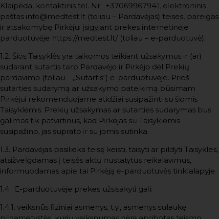
Klaipėda, kontaktinis tel. Nr.
+37069967941
, elektroninis
paštas info@medtest.lt (toliau – Pardavėjas) teises, pareigas
ir atsakomybę Pirkėjui įsigyjant prekes internetinėje
parduotuvėje https://medtest.lt/ (toliau – e-parduotuvė).
1.2. Šios Taisyklės yra taikomos teikiant užsakymus ir (ar)
sudarant sutartis tarp Pardavėjo ir Pirkėjo dėl Prekių
pardavimo (toliau – „Sutartis“) e-parduotuvėje. Prieš
sutarties sudarymą ar užsakymo pateikimą būsimam
Pirkėjui rekomenduojame atidžiai susipažinti su šiomis
Taisyklėmis. Prekių užsakymas ar sutarties sudarymas bus
galimas tik patvirtinus, kad Pirkėjas su Taisyklėmis
susipažino, jas suprato ir su jomis sutinka.
1.3. Pardavėjas pasilieka teisę keisti, taisyti ar pildyti Taisykles,
atsižvelgdamas į teisės aktų nustatytus reikalavimus,
informuodamas apie tai Pirkėją e-parduotuvės tinklalapyje.
1.4. E-parduotuvėje prekes užsisakyti gali:
1.4.1. veiksnūs fiziniai asmenys, t.y., asmenys sulaukę
pilnametystės, kurių veiksnumas nėra apribotas teismo