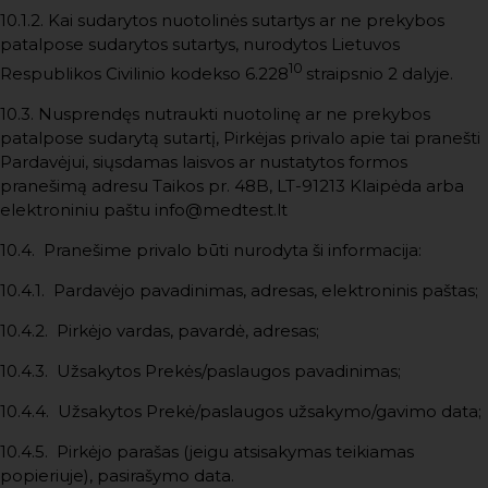
10.1.2. Kai sudarytos nuotolinės sutartys ar ne prekybos
patalpose sudarytos sutartys, nurodytos Lietuvos
10
Respublikos Civilinio kodekso 6.228
straipsnio 2 dalyje.
10.3. Nusprendęs nutraukti nuotolinę ar ne prekybos
patalpose sudarytą sutartį, Pirkėjas privalo apie tai pranešti
Pardavėjui, siųsdamas laisvos ar nustatytos formos
pranešimą adresu Taikos pr. 48B, LT-91213 Klaipėda arba
elektroniniu paštu info@medtest.lt
10.4. Pranešime privalo būti nurodyta ši informacija:
10.4.1. Pardavėjo pavadinimas, adresas, elektroninis paštas;
10.4.2. Pirkėjo vardas, pavardė, adresas;
10.4.3. Užsakytos Prekės/paslaugos pavadinimas;
10.4.4. Užsakytos Prekė/paslaugos užsakymo/gavimo data;
10.4.5. Pirkėjo parašas (jeigu atsisakymas teikiamas
popieriuje), pasirašymo data.