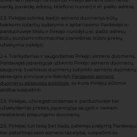
vardą, pavardę, adresą, telefono numerį ir el. pašto adresą.
2.3. Pirkėjas sutinka, kad jo asmens duomenys būtų
tvarkomi sutarčių sudarymo ir aptarnavimo Pardavėjo e-
parduotuvėje tikslu ir Pirkėjo nurodytu el. pašto adresu
būtų siunčiami informaciniai pranešimai, būtini prekių
užsakymui įvykdyti.
2.4. Tvarkydamas ir saugodamas Pirkėjo asmens duomenis,
Pardavėjas įsipareigoja užtikrinti Pirkėjo asmens duomenų
saugumą. Svarbiausi duomenų subjekto asmens duomenų
apsaugos principai yra išdėstyti
Pardavėjo asmens
duomenų apsaugos politikoje
, su kuria Pirkėjui siūlome
atidžiai susipažinti.
2.5. Pirkėjas, užsiregistruodamas e-parduotuvėje bei
užsakydamas prekes, įsipareigoja saugoti ir niekam
neatskleisti prisijungimo duomenų.
2.6. Pirkėjas turi teisę bet kada, pateikęs prašymą Pardavėjui
bei patvirtinęs savo asmens tapatybę, susipažinti su