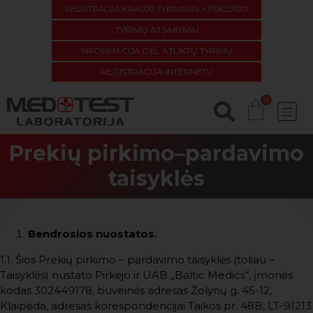
REGISTRACIJA KRAUJO TYRIMAMS: +37062211201
TYRIMŲ ATSAKYMAI
INFORMACIJA DĖL ATLIKTŲ TYRIMŲ
REGISTRACIJA INTERNETU
Prekių pirkimo–pardavimo
taisyklės
Bendrosios nuostatos.
1.1. Šios Prekių pirkimo – pardavimo taisyklės (toliau –
Taisyklės) nustato Pirkėjo ir UAB „Baltic Medics“, įmonės
kodas 302449178, buveinės adresas Žolynų g. 45-12,
Klaipėda, adresas korespondencijai Taikos pr. 48B, LT-91213