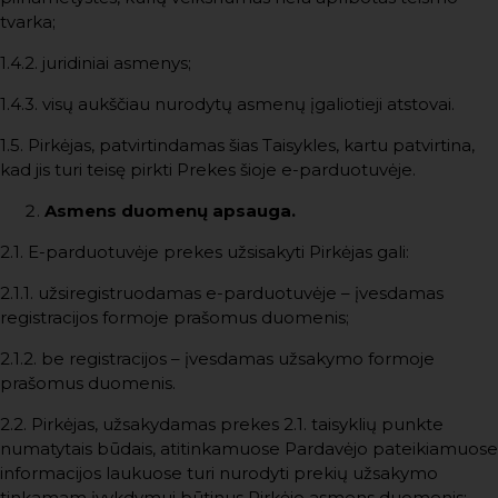
tvarka;
1.4.2. juridiniai asmenys;
1.4.3. visų aukščiau nurodytų asmenų įgaliotieji atstovai.
1.5. Pirkėjas, patvirtindamas šias Taisykles, kartu patvirtina,
kad jis turi teisę pirkti Prekes šioje e-parduotuvėje.
Asmens duomenų apsauga.
2.1. E-parduotuvėje prekes užsisakyti Pirkėjas gali:
2.1.1. užsiregistruodamas e-parduotuvėje – įvesdamas
registracijos formoje prašomus duomenis;
2.1.2. be registracijos – įvesdamas užsakymo formoje
prašomus duomenis.
2.2. Pirkėjas, užsakydamas prekes 2.1. taisyklių punkte
numatytais būdais, atitinkamuose Pardavėjo pateikiamuose
informacijos laukuose turi nurodyti prekių užsakymo
tinkamam įvykdymui būtinus Pirkėjo asmens duomenis: