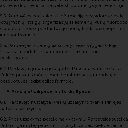
asmens duomenų arba pateikti duomenys yra neteisingi.
5.5. Pardavėjas neatsako už informaciją ar vykdomą veiklą
kitų įmonių, įstaigų, organizacijų ar asmenų, kurių nuorodos
yra patalpintos e-parduotuvėje bei tų tinklalapių neprižiūri
ir nekontroliuoja.
5.6. Pardavėjas įsipareigoja sudaryti visas sąlygas Pirkėjui
tinkamai naudotis e-parduotuvės teikiamomis
paslaugomis.
5.7. Pardavėjas įsipareigoja gerbti Pirkėjo privatumo teisę į
Pirkėjo priklausančią asmeninę informaciją, nurodytą e-
parduotuvės registracijos formoje.
Prekių užsakymas ir atsiskaitymas.
6.1. Pardavėjo nustatyta Prekių užsakymo tvarka Pirkėjas
pateikia užsakymą.
6.2. Prieš užsakymo pateikimą vykdymui Pardavėjas suteikia
Pirkėjui galimybę patikrinti ir ištaisyti klaidas. Kiekviename