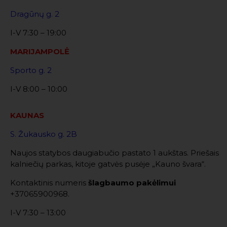
Dragūnų g. 2
I-V 7:30 – 19:00
MARIJAMPOLĖ
Sporto g. 2
I-V 8:00 – 10:00
KAUNAS
S. Žukausko g. 2B
Naujos statybos daugiabučio pastato 1 aukštas. Priešais
kalniečių parkas, kitoje gatvės pusėje „Kauno švara“.
Kontaktinis numeris
šlagbaumo pakėlimui
+37065900968.
I-V 7:30 – 13:00