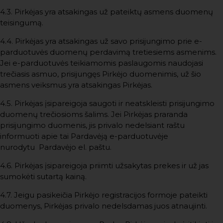
4.3. Pirkėjas yra atsakingas už pateiktų asmens duomenų
teisingumą.
4.4. Pirkėjas yra atsakingas už savo prisijungimo prie e-
parduotuvės duomenų perdavimą tretiesiems asmenims.
Jei e-parduotuvės teikiamomis paslaugomis naudojasi
trečiasis asmuo, prisijungęs Pirkėjo duomenimis, už šio
asmens veiksmus yra atsakingas Pirkėjas.
4.5. Pirkėjas įsipareigoja saugoti ir neatskleisti prisijungimo
duomenų trečiosioms šalims. Jei Pirkėjas praranda
prisijungimo duomenis, jis privalo nedelsiant raštu
informuoti apie tai Pardavėją e-parduotuvėje
nurodytu Pardavėjo el. paštu.
4.6. Pirkėjas įsipareigoja priimti užsakytas prekes ir už jas
sumokėti sutartą kainą.
4.7. Jeigu pasikeičia Pirkėjo registracijos formoje pateikti
duomenys, Pirkėjas privalo nedelsdamas juos atnaujinti.