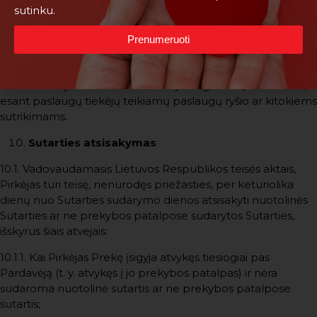
užsakymo formoje.
sutinku.
9.3. Pirkėjas visus pranešimus ir klausimus siunčia Pardavėjui
Prenumeruoti
e-parduotuvėje nurodytais Pardavėjo kontaktiniais
duomenimis.
9.4. Pardavėjas neatsako už Pirkėjo negautus pranešimus,
esant paslaugų tiekėjų teikiamų paslaugų ryšio ar kitokiems
sutrikimams.
Sutarties atsisakymas
10.1. Vadovaudamasis Lietuvos Respublikos teisės aktais,
Pirkėjas turi teisę, nenurodęs priežasties, per keturiolika
dienų nuo Sutarties sudarymo dienos atsisakyti nuotolinės
Sutarties ar ne prekybos patalpose sudarytos Sutarties,
išskyrus šiais atvejais:
10.1.1. Kai Pirkėjas Prekę įsigyja atvykęs tiesiogiai pas
Pardavėją (t. y. atvykęs į jo prekybos patalpas) ir nėra
sudaroma nuotolinė sutartis ar ne prekybos patalpose
sutartis;