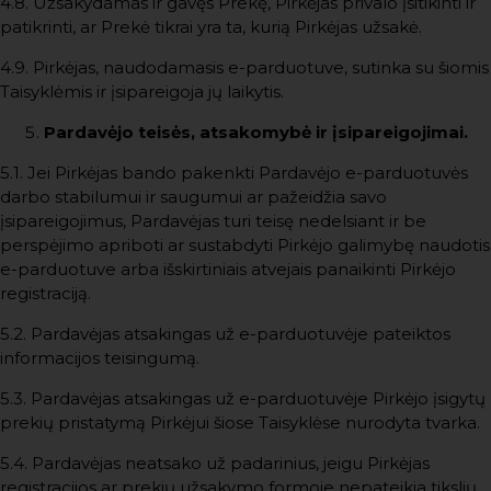
4.8. Užsakydamas ir gavęs Prekę, Pirkėjas privalo įsitikinti ir
patikrinti, ar Prekė tikrai yra ta, kurią Pirkėjas užsakė.
4.9. Pirkėjas, naudodamasis e-parduotuve, sutinka su šiomis
Taisyklėmis ir įsipareigoja jų laikytis.
Pardavėjo teisės, atsakomybė ir įsipareigojimai.
5.1. Jei Pirkėjas bando pakenkti Pardavėjo e-parduotuvės
darbo stabilumui ir saugumui ar pažeidžia savo
įsipareigojimus, Pardavėjas turi teisę nedelsiant ir be
perspėjimo apriboti ar sustabdyti Pirkėjo galimybę naudotis
e-parduotuve arba išskirtiniais atvejais panaikinti Pirkėjo
registraciją.
5.2. Pardavėjas atsakingas už e-parduotuvėje pateiktos
informacijos teisingumą.
5.3. Pardavėjas atsakingas už e-parduotuvėje Pirkėjo įsigytų
prekių pristatymą Pirkėjui šiose Taisyklėse nurodyta tvarka.
5.4. Pardavėjas neatsako už padarinius, jeigu Pirkėjas
registracijos ar prekių užsakymo formoje nepateikia tikslių