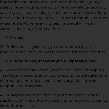
Pardavėjo tvarkomais savo asmens duomenimis, prašyti
ištaisyti neteisingus asmens duomenis, reikalauti sustabdyti
jų tvarkymą ar sunaikinti, jei jo asmens duomenys tvarkomi
nesilaikant Europos Sąjungos ir Lietuvos Respublikos teisės
aktais nustatytų reikalavimų, taip pat nesutikti, kad jo
asmens duomenys būtų tvarkomi.
Prekės
3.1 Prekės, kurias galima įsigyti e-parduotuvėje yra
pateikiamos e-parduotuvės nuorodoje https://medtest.lt/
Pirkėjo teisės, atsakomybė ir įsipareigojimai.
4.1. Pirkėjas turi teisę užsisakyti prekes e-parduotuvėje šių
Taisyklių ir kitose šios e-parduotuvės nuorodose pateiktoje
informacijoje nurodyta tvarka vadovaujantis Lietuvos
Respublikos įstatymais.
4.2. Pirkėjas įsipareigoja sąžiningai ir teisingai naudotis e-
parduotuve ir nesiimti jokių veiksmų, kurie galėtų pakenkti
jos darbui ar veiklai.