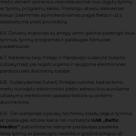
metu vienam asmeniui, nepriklausomai nuo įsigytų tyrimų
ar tyrimų programų kiekio. Priešingu atveju, kiekvienas
kraujo paėmimas apmokestinamas pagal faktą ir už jį
atsiskaitoma prieš procedūrą.
6.6. Dovanų kuponais su pinigų verte galima padengti visus
tyrimus, tyrimų programas ir paslaugas fiziniuose
padaliniuose.
6.7. Kiekviena tarp Pirkėjo ir Pardavėjo sudaryta Sutartis
(užsakymas) yra registruojama ir saugoma elektroninės
parduotuvės duomenų bazėje.
6.8. Sudarydamas Sutartį Pirkėjas sutinka, kad pirkimo
metu nurodytu elektroninio pašto adresu bus siunčiama
užsakymo elektroninė sąskaita faktūra su pirkimo
duomenimis.
6.9. Dėl svetainėje įvykusių techninių klaidų įsigijus tyrimus
ar paslaugas kitokia kaina nei numatyta
UAB „Baltic
Medics“
patvirtintame kainyne pardavėjas pasilieka
teisę tyrimų ar paslaugos neatlikti ir grąžinti pinigus už