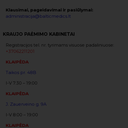
Klausimai, pageidavimai ir pasiūlymai:
administracija@balticmedics.lt
KRAUJO PAĖMIMO KABINETAI
Registracijos tel. nr. tyrimams visuose padaliniuose:
+37062211201
KLAIPĖDA
Taikos pr. 48B
I-V 7:30 – 19:00
KLAIPĖDA
J. Zauerveino g. 9A
I-V 8:00 – 19:00
KLAIPĖDA