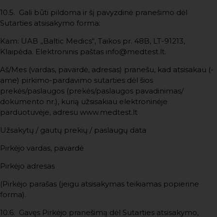
10.5. Gali būti pildoma ir šį pavyzdinė pranešimo dėl
Sutarties atsisakymo forma:
Kam: UAB „Baltic Medics“, Taikos pr. 48B, LT-91213,
Klaipėda. Elektroninis paštas
info@medtest.lt.
Aš/Mes (vardas, pavardė, adresas) pranešu, kad atsisakau (-
ame) pirkimo-pardavimo sutarties dėl šios
prekės/paslaugos (prekės/paslaugos pavadinimas/
dokumento nr.), kurią užsisakiau elektroninėje
parduotuvėje, adresu
www.medtest.lt
Užsakytų / gautų prekių / paslaugų data
Pirkėjo vardas, pavardė
Pirkėjo adresas
(Pirkėjo parašas (jeigu atsisakymas teikiamas popierine
forma).
10.6. Gavęs Pirkėjo pranešimą dėl Sutarties atsisakymo,