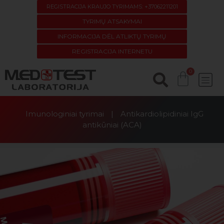
REGISTRACIJA KRAUJO TYRIMAMS: +37062211201
TYRIMŲ ATSAKYMAI
INFORMACIJA DĖL ATLIKTŲ TYRIMŲ
REGISTRACIJA INTERNETU
Imunologiniai tyrimai
|
Antikardiolipidiniai IgG
antikūniai (ACA)