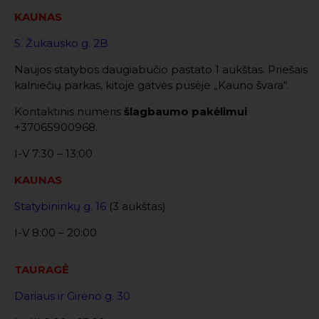
KAUNAS
S. Žukausko g. 2B
Naujos statybos daugiabučio pastato 1 aukštas. Priešais
kalniečių parkas, kitoje gatvės pusėje „Kauno švara“.
Kontaktinis numeris
šlagbaumo pakėlimui
+37065900968.
I-V 7:30 – 13:00
KAUNAS
Statybininkų g. 16
(3 aukštas)
I-V 8:00 – 20:00
TAURAGĖ
Dariaus ir Girėno g. 30