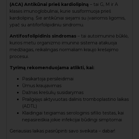
(ACA) Antikūnai prieš kardiolipiną
– tai G, M ir A
klasės imunoglobulinai, kurie susiformuoja prieš
kardiolipiną. Šie antikūniai siejami su įvairiomis ligomis,
ypač su antiforfolipidiniu sindromu.
Antifosfolipidinis sindromas
– tai autoimuninė būklė,
kurios metu organizmo imuninė sistema atakuoja
medžiagas, reikalingas normaliam kraujo krešėjimo
procesui.
Tyrimą rekomenduojama atlikti, kai:
Pasikartoja persileidimai
Ūmus kraujavimas
Dažnas krešulių susidarymas
Prailgėjęs aktyvuotas dalinis tromboplastino laikas
(ADTL)
Klaidingai teigiamas serologinis sifilio testas, kai
nepasireiškia jokie infekcijai būdingi simptomai
Geriausias laikas pasirūpinti savo sveikata – dabar!