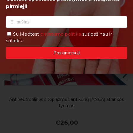
pirmieji!
Su Medtest
privatumo politika
susipažinau ir
sutinku.
Prenumeruoti
Antineutrofilinės citoplazmos antikūnų (ANCA) atrankos
tyrimas
€
26,00