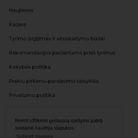
Naujienos
Karjera
Tyrimo įsigijimas ir atsiskaitymo būdai
Rekomendacijos pacientams prieš tyrimus
Kokybės politika
Prekių pirkimo–pardavimo taisyklės
Privatumo politika
Asmens duomenų apsaugos politika
Norint užtikrinti geriausią naršymo patirtį
Skundų pateikimo tvarka
svetainė naudoja slapukus.
Sužinoti daugiau