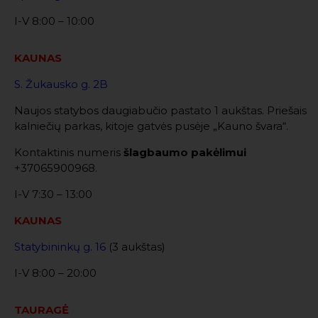
I-V 8:00 – 10:00
KAUNAS
S. Žukausko g. 2B
Naujos statybos daugiabučio pastato 1 aukštas. Priešais
kalniečių parkas, kitoje gatvės pusėje „Kauno švara“.
Kontaktinis numeris
šlagbaumo pakėlimui
+37065900968.
I-V 7:30 – 13:00
KAUNAS
Statybininkų g. 16
(3 aukštas)
I-V 8:00 – 20:00
TAURAGĖ