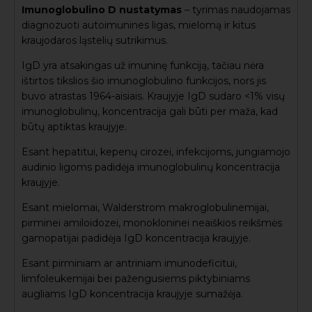
Imunoglobulino D nustatymas
– tyrimas naudojamas
diagnozuoti autoimunines ligas, mielomą ir kitus
kraujodaros ląstelių sutrikimus.
IgD yra atsakingas už imuninę funkciją, tačiau nėra
ištirtos tikslios šio imunoglobulino funkcijos, nors jis
buvo atrastas 1964-aisiais. Kraujyje IgD sudaro <1% visų
imunoglobulinų, koncentracija gali būti per maža, kad
būtų aptiktas kraujyje.
Esant hepatitui, kepenų cirozei, infekcijoms, jungiamojo
audinio ligoms padidėja imunoglobulinų koncentracija
kraujyje.
Esant mielomai, Walderstrom makroglobulinemijai,
pirminei amiloidozei, monokloninei neaiškios reikšmės
gamopatijai padidėja IgD koncentracija kraujyje.
Esant pirminiam ar antriniam imunodeficitui,
limfoleukemijai bei pažengusiems piktybiniams
augliams IgD koncentracija kraujyje sumažėja.