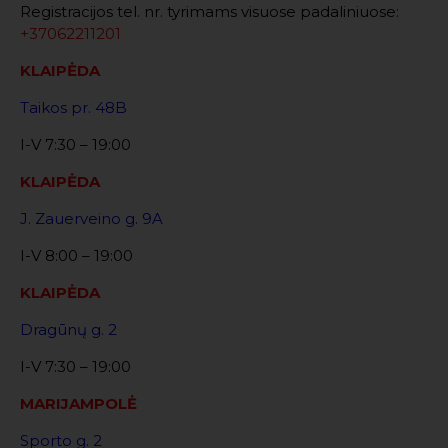
Registracijos tel. nr. tyrimams visuose padaliniuose:
+37062211201
KLAIPĖDA
Taikos pr. 48B
I-V 7:30 – 19:00
KLAIPĖDA
J. Zauerveino g. 9A
I-V 8:00 – 19:00
KLAIPĖDA
Dragūnų g. 2
I-V 7:30 – 19:00
MARIJAMPOLĖ
Sporto g. 2