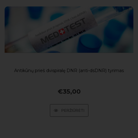
Antikūnų prieš dvispiralę DNR (anti-dsDNR) tyrimas
€
35,00
PERŽIŪRĖTI