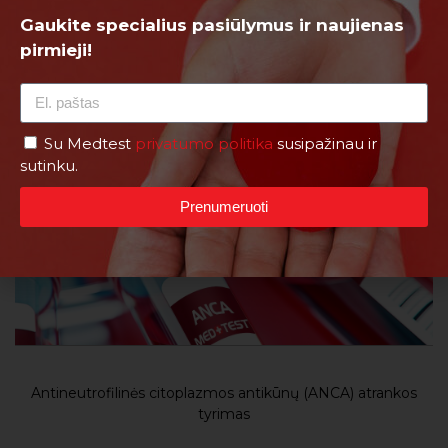
Gaukite specialius pasiūlymus ir naujienas
pirmieji!
Su Medtest
privatumo politika
susipažinau ir
sutinku.
Prenumeruoti
Antineutrofilinės citoplazmos antikūnų (ANCA) atrankos
tyrimas