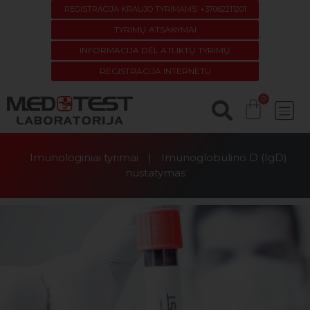
REGISTRACIJA KRAUJO TYRIMAMS: +37062211201
TYRIMŲ ATSAKYMAI
INFORMACIJA DĖL ATLIKTŲ TYRIMŲ
REGISTRACIJA INTERNETU
Imunologiniai tyrimai
|
Imunoglobulino D (IgD)
nustatymas