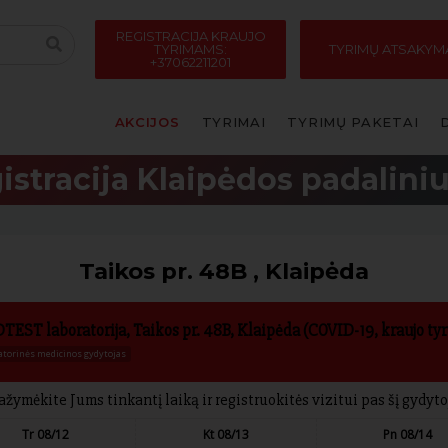
REGISTRACIJA KRAUJO
TYRIMAMS:
TYRIMŲ ATSAKYM
+37062211201
AKCIJOS
TYRIMAI
TYRIMŲ PAKETAI
istracija Klaipėdos padalini
Taikos pr. 48B , Klaipėda
EST laboratorija, Taikos pr. 48B, Klaipėda (COVID-19, kraujo tyr
atorinės medicinos gydytojas
ažymėkite Jums tinkantį laiką ir registruokitės vizitui pas šį gydyto
Tr 08/12
Kt 08/13
Pn 08/14