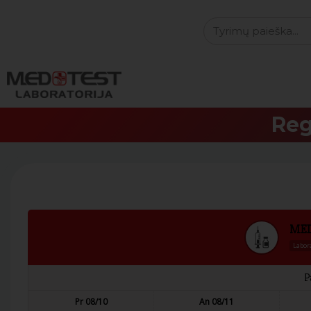
Reg
MEDT
Labor
P
Pr 08/10
An 08/11