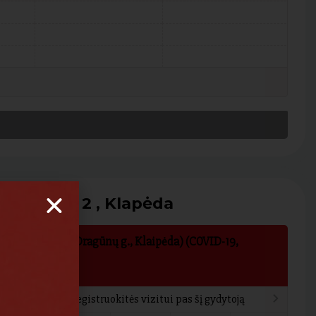
ragūnų g. 2 , Klapėda
atorija 1 kab., Dragūnų g., Klaipėda) (COVID-19,
, skiepai)
nos gydytojas
nkantį laiką ir registruokitės vizitui pas šį gydytoją