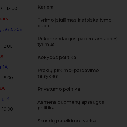
Karjera
:00 – 13:00
KAS
Tyrimo įsigijimas ir atsiskaitymo
būdai
. 56D, 206
Rekomendacijos pacientams prieš
tyrimus
– 12:00
AS
Kokybės politika
g. 1A
Prekių pirkimo–pardavimo
taisyklės
– 19:00
GA
Privatumo politika
 g. 4
Asmens duomenų apsaugos
politika
– 19:00
Skundų pateikimo tvarka