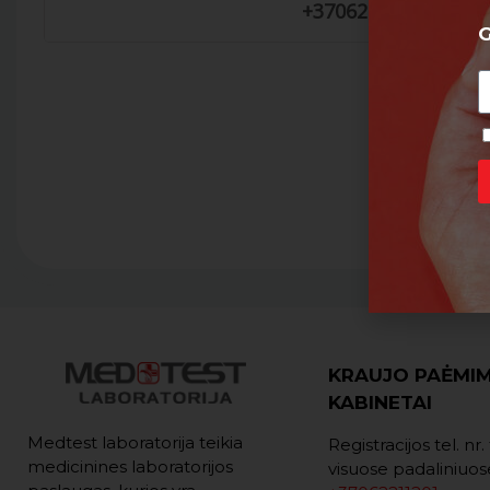
+37062211201
G
KRAUJO PAĖMI
KABINETAI
Medtest laboratorija teikia
Registracijos tel. nr
medicinines laboratorijos
visuose padaliniuos