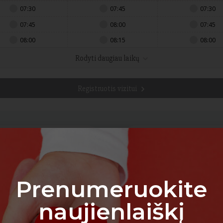
07:30
07:45
07:30
07:45
08:00
07:45
08:00
08:15
08:00
Rodyti daugiau laikų
Registruotis vizitui
aipėda
D
da (COVID-19, kraujo
MEDTEST labor
kraujo tyrimai
Prenumeruokite
Laboratorinės medici
naujienlaiškį
Pažymėkite Jums ti
telefonu: