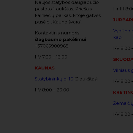
Naujos statybos daugiabučio
pastato 1 aukštas. Priešais
I ir III 8
kalniečių parkas, kitoje gatvės
JURBAR
pusėje „Kauno švara“.
Vydūno g
Kontaktinis numeris
kab.
šlagbaumo pakėlimui
+37065900968.
I-V 8:00 
I-V 7:30 – 13:00
SKUOD
KAUNAS
Vilniaus 
Statybininkų g. 16
(3 aukštas)
I-V 8:00 
I-V 8:00 – 20:00
KRETIN
Žemaičių
I-V 8:00 