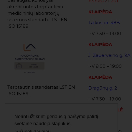
paslaugas, kurios yra
+37062211201
akredituotos tarptautiniu
KLAIPĖDA
medicininių laboratorijų
sistemos standartu: LST EN
Taikos pr. 48B
ISO 15189.
I-V 7:30 – 19:00
KLAIPĖDA
J. Zauerveino g. 9A
I-V 8:00 – 19:00
KLAIPĖDA
Tarptautinis standartas LST EN
Dragūnų g. 2
ISO 15189.
I-V 7:30 – 19:00
MARIJAMPOLĖ
Klausimai, pageidavimai ir
Norint užtikrinti geriausią naršymo patirtį
pasiūlymai:
Sporto g. 2
svetainė naudoja slapukus.
administracija@balticmedics.lt
I-V 8:00 – 10:00
Sužinoti daugiau