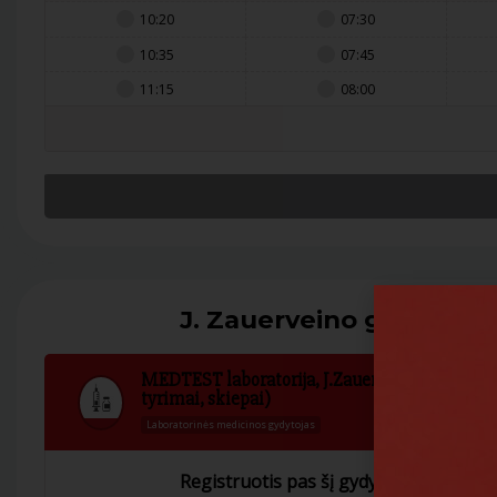
10:20
07:30
10:35
07:45
11:15
08:00
J. Zauerveino g. 9A , Kl
MEDTEST laboratorija, J.Zauerveino g., Klaipė
tyrimai, skiepai)
Laboratorinės medicinos gydytojas
Registruotis pas šį gydytoją galite tik 