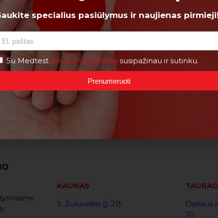
Pr 08/10
An 08/11
aukite specialius pasiūlymus ir naujienas pirmieji
07:50
07:50
08:05
08:05
09:05
08:20
Su Medtest
privatumo politika
susipažinau ir sutinku.
Prenumeruoti
MO
KAUNAS
TAURAG
. tyrimams
S. Žukausko g. 2B
Dariaus i
e:
30