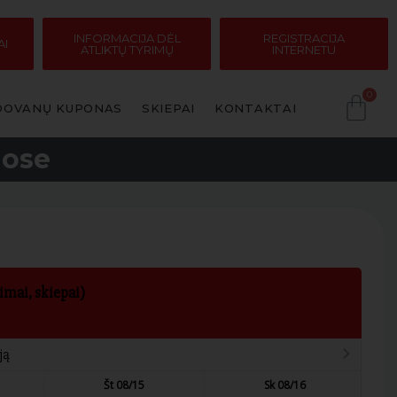
INFORMACIJA DĖL
REGISTRACIJA
AI
ATLIKTŲ TYRIMŲ
INTERNETU
DOVANŲ KUPONAS
SKIEPAI
KONTAKTAI
uose
imai, skiepai)
ją
Št 08/15
Sk 08/16