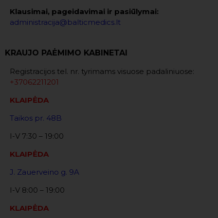
Klausimai, pageidavimai ir pasiūlymai:
administracija@balticmedics.lt
KRAUJO PAĖMIMO KABINETAI
Registracijos tel. nr. tyrimams visuose padaliniuose:
+37062211201
KLAIPĖDA
Taikos pr. 48B
I-V 7:30 – 19:00
KLAIPĖDA
J. Zauerveino g. 9A
I-V 8:00 – 19:00
KLAIPĖDA