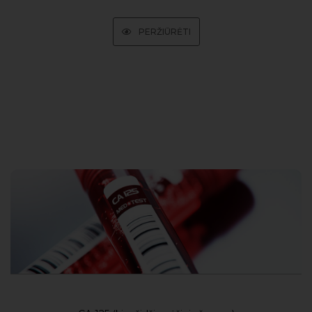
PERŽIŪRĖTI