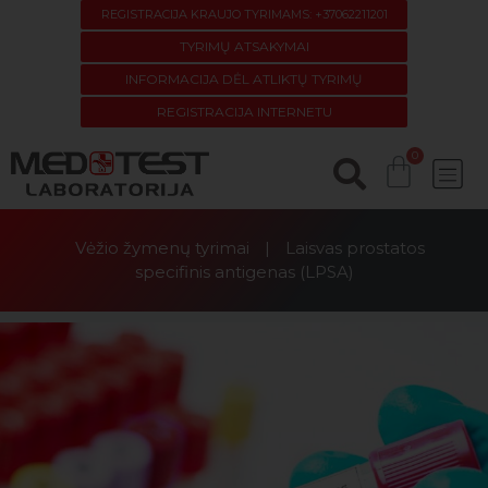
REGISTRACIJA KRAUJO TYRIMAMS: +37062211201
TYRIMŲ ATSAKYMAI
INFORMACIJA DĖL ATLIKTŲ TYRIMŲ
REGISTRACIJA INTERNETU
Vėžio žymenų tyrimai
|
Laisvas prostatos
specifinis antigenas (LPSA)