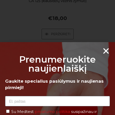
CA 125 (kiaušidžių vėžinis žymuo)
€
18,00
PERŽIŪRĖTI
Prenumeruokite
naujienlaiškį
Gaukite specialius pasiūlymus ir naujienas
pirmieji!
Su Medtest
privatumo politika
susipažinau ir