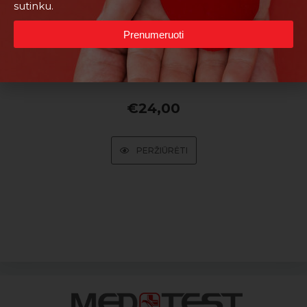
sutinku.
Prenumeruoti
CA 72-4 (skrandžio vėžio žymuo)
€
24,00
PERŽIŪRĖTI