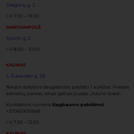
Dragūnų g. 2
I-V 7:30 – 19:00
MARIJAMPOLĖ
Sporto g. 2
I-V 8:00 – 10:00
KAUNAS
S. Žukausko g. 2B
Naujos statybos daugiabučio pastato 1 aukštas. Priešais
kalniečių parkas, kitoje gatvės pusėje „Kauno švara“.
Kontaktinis numeris
šlagbaumo pakėlimui
+37065900968.
I-V 7:30 – 13:00
KAUNAS