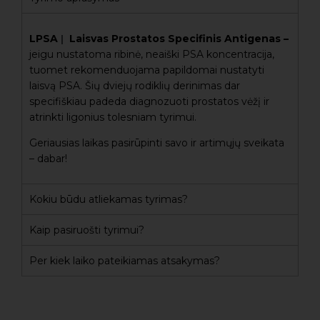
LPSA
Laisvas Prostatos Specifinis Antigenas –
|
jeigu nustatoma ribinė, neaiški PSA koncentracija,
tuomet rekomenduojama papildomai nustatyti
laisvą PSA. Šių dviejų rodiklių derinimas dar
specifiškiau padeda diagnozuoti prostatos vėžį ir
atrinkti ligonius tolesniam tyrimui.
Geriausias laikas pasirūpinti savo ir artimųjų sveikata
– dabar!
Kokiu būdu atliekamas tyrimas?
Kaip pasiruošti tyrimui?
Per kiek laiko pateikiamas atsakymas?