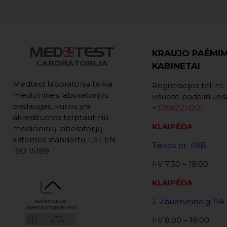
KRAUJO PAĖMI
KABINETAI
Medtest laboratorija teikia
Registracijos tel. nr
medicinines laboratorijos
visuose padaliniuos
paslaugas, kurios yra
+37062211201
akredituotos tarptautiniu
KLAIPĖDA
medicininių laboratorijų
sistemos standartu: LST EN
Taikos pr. 48B
ISO 15189.
I-V 7:30 – 19:00
KLAIPĖDA
J. Zauerveino g. 9A
I-V 8:00 – 19:00