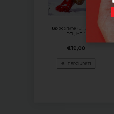
Lipidograma (CHOL, TGL,
DTL, MTL)
€
19,00
PERŽIŪRĖTI