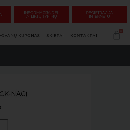
INFORMACIJA DĖL
REGISTRACIJA
AI
ATLIKTŲ TYRIMŲ
INTERNETU
DOVANŲ KUPONAS
SKIEPAI
KONTAKTAI
)
(CK-NAC)
0
Į