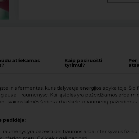
būdu atliekamas
Kaip pasiruošti
Per 
s?
tyrimui?
ats
ląstelinis fermentas, kuris dalyvauja energijos apykaitoje. Šio
ausia – raumenyse. Kai ląstelės yra pažeidžiamos arba miršta,
iant įvairios kilmės širdies arba skeleto raumenų pažeidimu
e padidėja:
raumenys yra pažeisti dėl traumos arba intensyvaus fizinio 
es infarkto metu CK kiekis gali padidėti