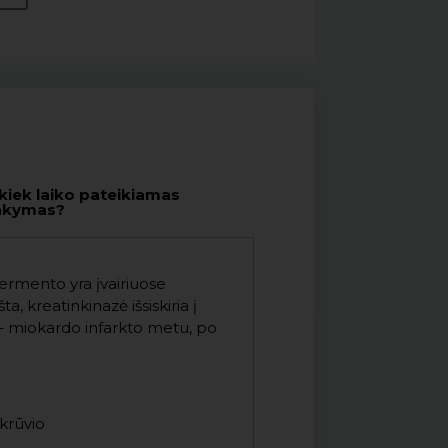
kiek laiko pateikiamas
akymas?
 fermento yra įvairiuose
 kreatinkinazė išsiskiria į
s – miokardo infarkto metu, po
krūvio