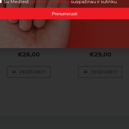
Su Medtest
privatumo politika
susipažinau ir sutinku.
Prenumeruoti
Širdies nepakankamumo
žymens NT pro BNP
Troponinas – T (Tn T)
nustatymas
€
26,00
€
29,00
PERŽIŪRĖTI
PERŽIŪRĖTI