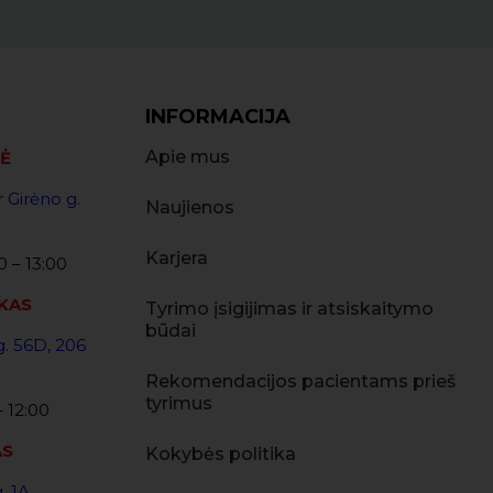
INFORMACIJA
Apie mus
Ė
r Girėno g.
Naujienos
Karjera
:00 – 13:00
KAS
Tyrimo įsigijimas ir atsiskaitymo
būdai
. 56D, 206
Rekomendacijos pacientams prieš
tyrimus
– 12:00
AS
Kokybės politika
g. 1A