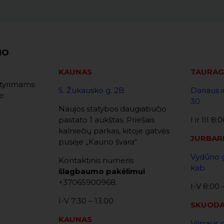
MO
KAUNAS
TAURAG
. tyrimams
S. Žukausko g. 2B
Dariaus i
e:
30
Naujos statybos daugiabučio
pastato 1 aukštas. Priešais
I ir III 8
kalniečių parkas, kitoje gatvės
JURBAR
pusėje „Kauno švara“.
Vydūno g
Kontaktinis numeris
kab.
šlagbaumo pakėlimui
+37065900968.
I-V 8:00 
I-V 7:30 – 13:00
SKUOD
KAUNAS
Vilniaus 