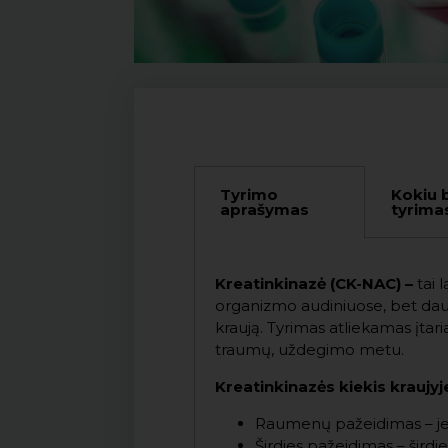
Tyrimo
Kokiu 
aprašymas
tyrima
Kreatinkinazė (CK-NAC) –
tai 
organizmo audiniuose, bet daugi
kraują. Tyrimas atliekamas įtar
traumų, uždegimo metu.
Kreatinkinazės kiekis kraujyj
Raumenų pažeidimas – jei 
Širdies pažeidimas – širdi