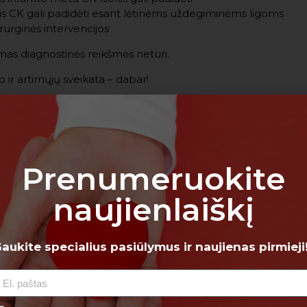
is CK gali padidėti esant lėtinėms uždegiminėms ligoms
urginės intervencijos
mas diagnostinės reikšmės neturi.
o ir artimųjų sveikata – dabar!
Prenumeruokite
naujienlaiškį
aukite specialius pasiūlymus ir naujienas pirmieji