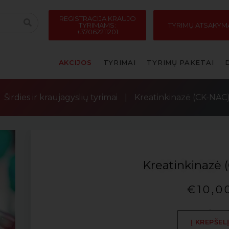
REGISTRACIJA KRAUJO
TYRIMAMS:
TYRIMŲ ATSAKYM
+37062211201
AKCIJOS
TYRIMAI
TYRIMŲ PAKETAI
Širdies ir kraujagyslių tyrimai
|
Kreatinkinazė (CK-NAC
Kreatinkinazė 
€
10,0
.
Į KREPŠEL