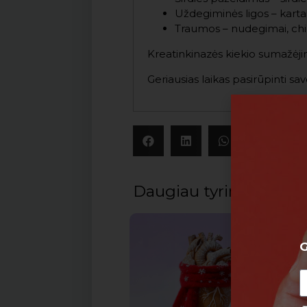
Uždegiminės ligos – karta
Traumos – nudegimai, chir
Kreatinkinazės kiekio sumažėji
Geriausias laikas pasirūpinti sav
Daugiau tyrimų
G