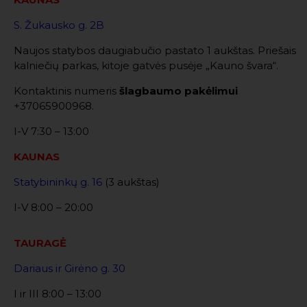
S. Žukausko g. 2B
Naujos statybos daugiabučio pastato 1 aukštas. Priešais
kalniečių parkas, kitoje gatvės pusėje „Kauno švara“.
Kontaktinis numeris
šlagbaumo pakėlimui
+37065900968.
I-V 7:30 – 13:00
KAUNAS
Statybininkų g. 16
(3 aukštas)
I-V 8:00 – 20:00
TAURAGĖ
Dariaus ir Girėno g. 30
I ir III 8:00 – 13:00