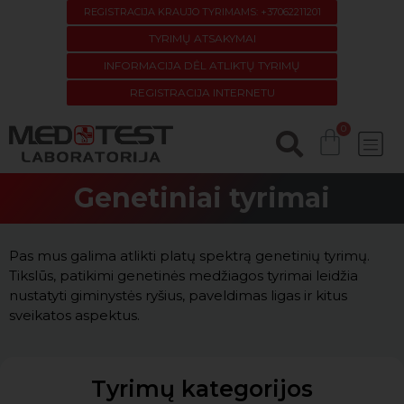
REGISTRACIJA KRAUJO TYRIMAMS: +37062211201
TYRIMŲ ATSAKYMAI
INFORMACIJA DĖL ATLIKTŲ TYRIMŲ
REGISTRACIJA INTERNETU
Genetiniai tyrimai
Pas mus galima atlikti platų spektrą genetinių tyrimų.
Tikslūs, patikimi genetinės medžiagos tyrimai leidžia
nustatyti giminystės ryšius, paveldimas ligas ir kitus
sveikatos aspektus.
Tyrimų kategorijos