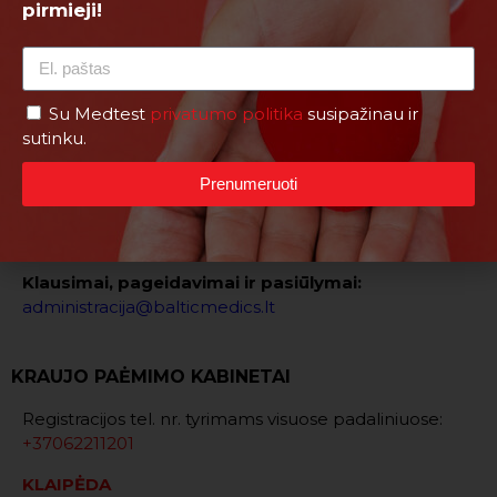
pirmieji!
Su Medtest
privatumo politika
susipažinau ir
sutinku.
Prenumeruoti
Tarptautinis standartas LST EN ISO 15189.
Klausimai, pageidavimai ir pasiūlymai:
administracija@balticmedics.lt
KRAUJO PAĖMIMO KABINETAI
Registracijos tel. nr. tyrimams visuose padaliniuose:
+37062211201
KLAIPĖDA