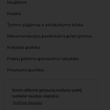
Naujienos
Karjera
Tyrimo įsigijimas ir atsiskaitymo būdai
Rekomendacijos pacientams prieš tyrimus
Kokybės politika
Prekių pirkimo–pardavimo taisyklės
Privatumo politika
Asmens duomenų apsaugos politika
Norint užtikrinti geriausią naršymo patirtį
Skundų pateikimo tvarka
svetainė naudoja slapukus.
Sužinoti daugiau